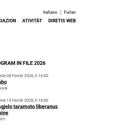
Italiano
Furlan
IAZION
ATIVITÂT
DIRETIS WEB
GRAM IN FILE 2026
ie 08 Fevrâr 2026, h 16:00
mbo
book
ie 15 Fevrâr 2026, h 16:00
agjelo taramoto liberanus
ine
tri