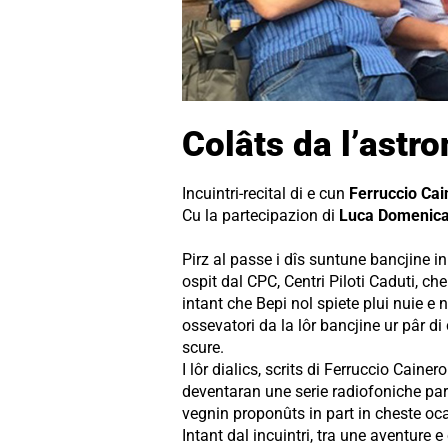
Colâts da l’astro
Incuintri-recital di e cun
Ferruccio Cai
Cu la partecipazion di
Luca Domenica
Pirz al passe i dîs suntune bancjine in
ospit dal CPC, Centri Piloti Caduti, c
intant che Bepi nol spiete plui nuie e n
ossevatori da la lôr bancjine ur pâr di
scure.
I lôr dialics, scrits di Ferruccio Caine
deventaran une serie radiofoniche par 
vegnin proponûts in part in cheste oc
Intant dal incuintri, tra une aventure e 