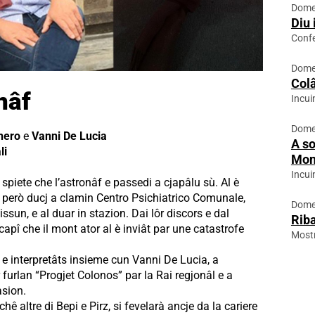
Domen
Diu 
Conf
Domen
Colâ
nâf
Incuin
Domen
nero
e
Vanni De Lucia
A so
li
Mon
Incuin
 spiete che l’astronâf e passedi a cjapâlu sù. Al è
he però ducj a clamin Centro Psichiatrico Comunale,
Domen
issun, e al duar in stazion. Dai lôr discors e dal
Riba
 capî che il mont ator al è inviât par une catastrofe
Most
ro e interpretâts insieme cun Vanni De Lucia, a
furlan “Progjet Colonos” par la Rai regjonâl e a
asion.
chê altre di Bepi e Pirz, si fevelarà ancje da la cariere