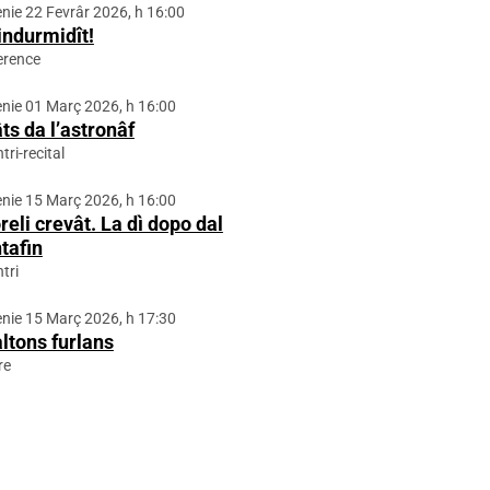
ie 22 Fevrâr 2026, h 16:00
indurmidît!
erence
ie 01 Març 2026, h 16:00
ts da l’astronâf
tri-recital
ie 15 Març 2026, h 16:00
reli crevât. La dì dopo dal
tafin
tri
ie 15 Març 2026, h 17:30
ltons furlans
re