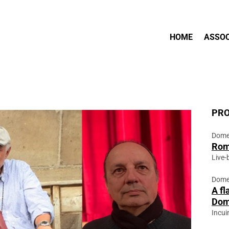
HOME
ASSOC
PRO
Domen
Ro
Live-
Domen
A fl
Dom
Incuin