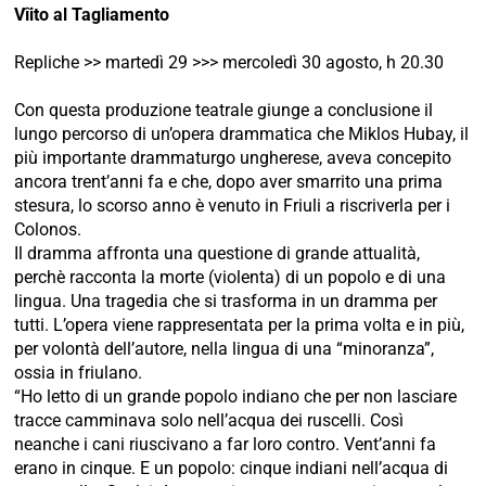
Vîito al Tagliamento
Repliche >> martedì 29 >>> mercoledì 30 agosto, h 20.30
Con questa produzione teatrale giunge a conclusione il
lungo percorso di un’opera drammatica che Miklos Hubay, il
più importante drammaturgo ungherese, aveva concepito
ancora trent’anni fa e che, dopo aver smarrito una prima
stesura, lo scorso anno è venuto in Friuli a riscriverla per i
Colonos.
Il dramma affronta una questione di grande attualità,
perchè racconta la morte (violenta) di un popolo e di una
lingua. Una tragedia che si trasforma in un dramma per
tutti. L’opera viene rappresentata per la prima volta e in più,
per volontà dell’autore, nella lingua di una “minoranza”,
ossia in friulano.
“Ho letto di un grande popolo indiano che per non lasciare
tracce camminava solo nell’acqua dei ruscelli. Così
neanche i cani riuscivano a far loro contro. Vent’anni fa
erano in cinque. E un popolo: cinque indiani nell’acqua di