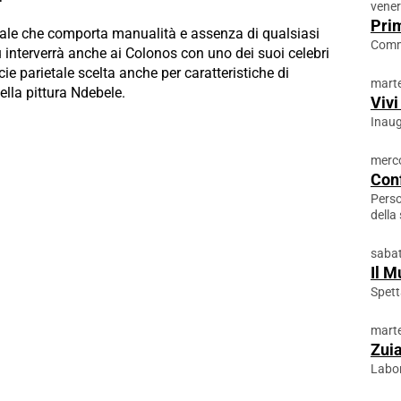
vener
Prim
nale che comporta manualità e assenza di qualsiasi
Comm
interverrà anche ai Colonos con uno dei suoi celebri
ie parietale scelta anche per caratteristiche di
marte
della pittura Ndebele.
Vivi
Inaug
merco
Conf
Perso
della
sabat
Il M
Spett
marte
Zuia
Labor