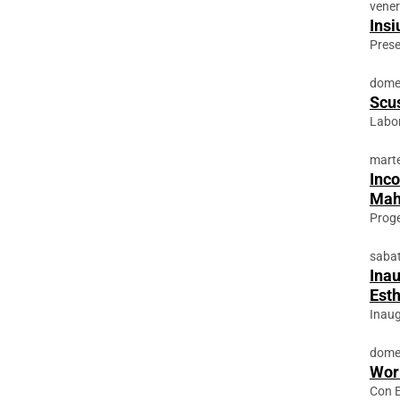
vener
Insi
Prese
domen
Scu
Labor
marte
Inco
Mah
Proge
sabat
Inau
Est
Inau
domen
Wor
Con 