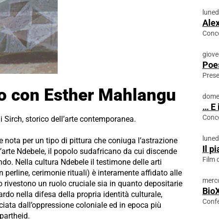
luned
Alex
Conc
giove
Poes
Prese
co con Esther Mahlangu
domen
… E 
Conce
 Sirch, storico dell’arte contemporanea.
luned
nota per un tipo di pittura che coniuga l’astrazione
Il p
l’arte Ndebele, il popolo sudafricano da cui discende
Film 
do. Nella cultura Ndebele il testimone delle arti
 perline, cerimonie rituali) è interamente affidato alle
merco
o rivestono un ruolo cruciale sia in quanto depositarie
Bio
rdo nella difesa della propria identità culturale,
Confe
ata dall’oppressione coloniale ed in epoca più
apartheid.