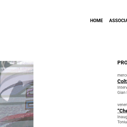
HOME
ASSOCI
PRO
merco
Colt
Inter
Gian 
vener
“Che
Inaug
Toniu