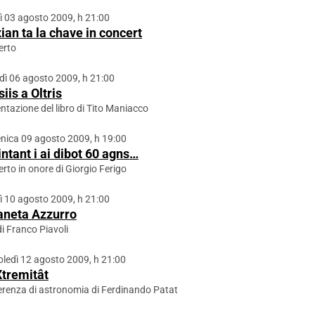
ì 03 agosto 2009, h 21:00
ian ta la chave in concert
erto
dì 06 agosto 2009, h 21:00
iis a Oltris
ntazione del libro di Tito Maniacco
ica 09 agosto 2009, h 19:00
intant i ai dibot 60 agns…
rto in onore di Giorgio Ferigo
ì 10 agosto 2009, h 21:00
ianeta Azzurro
di Franco Piavoli
ledì 12 agosto 2009, h 21:00
Xtremitât
renza di astronomia di Ferdinando Patat