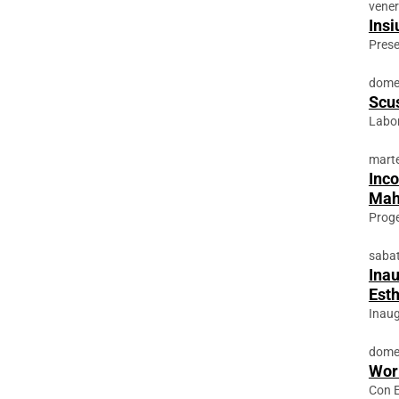
vener
Insi
Prese
domen
Scu
Labor
marte
Inco
Mah
Proge
sabat
Inau
Est
Inau
domen
Wor
Con 