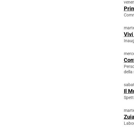
vener
Prim
Comm
marte
Vivi
Inaug
merco
Conf
Perso
della
sabat
Il M
Spett
marte
Zuia
Labor