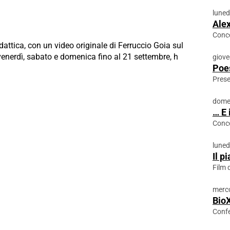
luned
Alex
Conc
dattica, con un video originale di Ferruccio Goia sul
 venerdì, sabato e domenica fino al 21 settembre, h
giove
Poes
Prese
domen
… E 
Conce
luned
Il p
Film 
merco
Bio
Confe