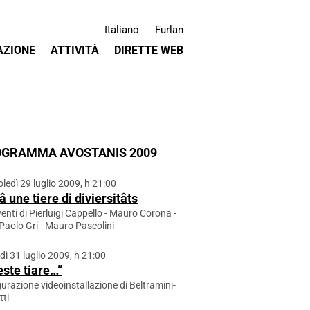
Italiano
Furlan
AZIONE
ATTIVITÀ
DIRETTE WEB
GRAMMA AVOSTANIS 2009
ledì 29 luglio 2009, h 21:00
â une tiere di diviersitâts
venti di Pierluigi Cappello - Mauro Corona -
Paolo Gri - Mauro Pascolini
dì 31 luglio 2009, h 21:00
ste tiare…”
urazione videoinstallazione di Beltramini-
tti