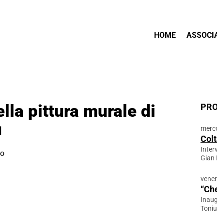
HOME
ASSOCI
lla pittura murale di
PRO
u
merco
Colt
Inter
to
Gian 
vener
“Che
Inaug
Toniu