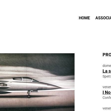
HOME
ASSOCI
PRO
domen
La s
Spett
vener
I No
Conf
vener