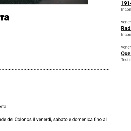
191
Incon
rra
vener
Radi
Incon
vener
Quel
Test
Aita
ande dei Colonos il venerdì, sabato e domenica fino al