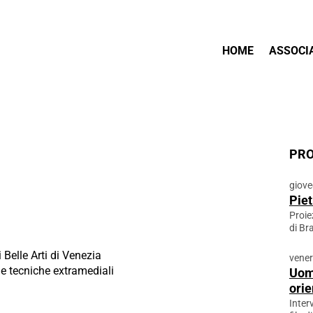
HOME
ASSOCI
PRO
giove
Piet
Proie
di Br
Belle Arti di Venezia
vener
 e tecniche extramediali
Uomi
orie
Inter