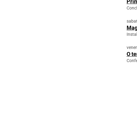
Prim
Concl
sabat
Mag
Insta
vener
O t
Conf