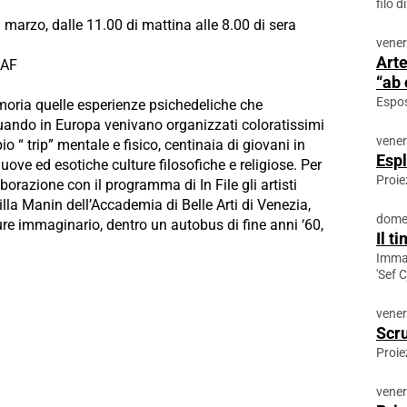
filo d
arzo, dalle 11.00 di mattina alle 8.00 di sera
vener
Arte
SAF
“ab 
Espos
emoria quelle esperienze psichedeliche che
uando in Europa venivano organizzati coloratissimi
vener
 “ trip” mentale e fisico, centinaia di giovani in
Espl
nuove ed esotiche culture filosofiche e religiose. Per
Proie
orazione con il programma di In File gli artisti
Villa Manin dell’Accademia di Belle Arti di Venezia,
domen
re immaginario, dentro un autobus di fine anni ‘60,
Il t
Immag
'Sef 
vener
Scru
Proie
vener