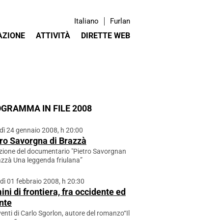
Italiano
Furlan
AZIONE
ATTIVITÀ
DIRETTE WEB
GRAMMA IN FILE 2008
dì 24 gennaio 2008, h 20:00
ro Savorgna di Brazzà
zione del documentario "Pietro Savorgnan
azzà Una leggenda friulana”
dì 01 febbraio 2008, h 20:30
ni di frontiera, fra occidente ed
nte
venti di Carlo Sgorlon, autore del romanzo“Il