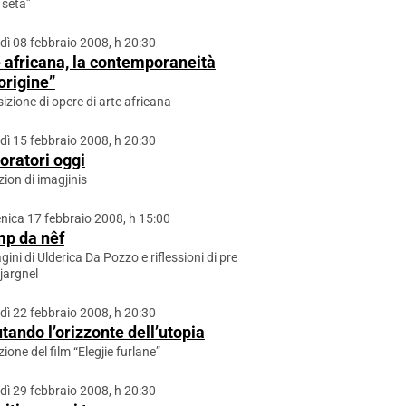
i seta”
dì 08 febbraio 2008, h 20:30
 africana, la contemporaneità
origine”
izione di opere di arte africana
dì 15 febbraio 2008, h 20:30
oratori oggi
zion di imagjinis
ica 17 febbraio 2008, h 15:00
imp da nêf
ini di Ulderica Da Pozzo e riflessioni di pre
Cjargnel
dì 22 febbraio 2008, h 20:30
tando l’orizzonte dell’utopia
zione del film “Elegjie furlane”
dì 29 febbraio 2008, h 20:30