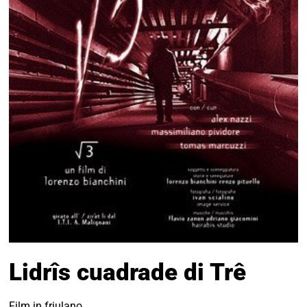
Lidrîs cuadrade di Trê
Film in friulano